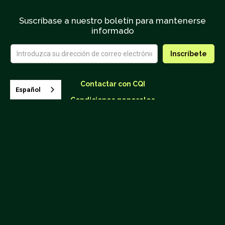
Suscríbase a nuestro boletín para mantenerse
informado
Contactar con CQI
Español
Condiciones generales
Próximas clases
26895 Aliso Creek Road, Suite B-866 Aliso Viejo, CA 92656
(562) 624.4190
info@coffeeinstitute.org
2025
Coffee Quality Institute
, CQI es una organización sin
ánimo de lucro 501(c)3