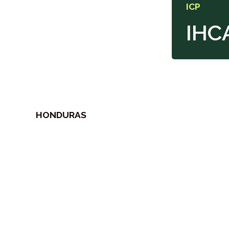
ICP
IHC
HONDURAS